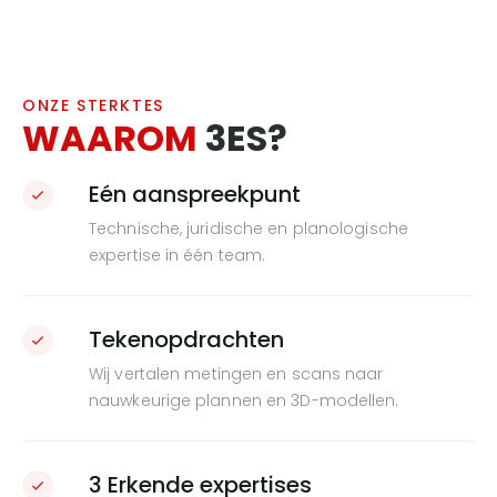
ONZE STERKTES
WAAROM
3ES?
Eén aanspreekpunt
Technische, juridische en planologische
expertise in één team.
Tekenopdrachten
Wij vertalen metingen en scans naar
nauwkeurige plannen en 3D-modellen.
3 Erkende expertises