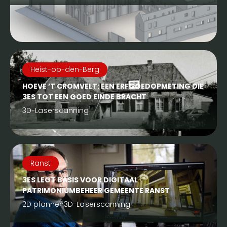
Heist-op-den-Berg
HOEVE ’T CROMVELT: EEN ERFGOEDOPMETING DIE
3ES TOT EEN GOED EINDE BRACHT
3D-Laserscanning
Ranst
3ES LEGT BASIS VOOR DIGITAAL
PATRIMONIUMBEHEER GEMEENTE RANST
2D plannen
3D-Laserscanning