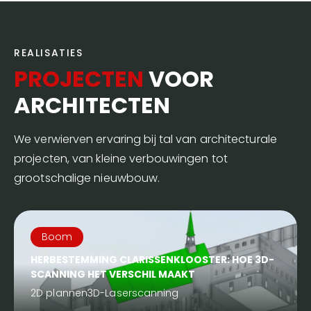
REALISATIES
PROJECTEN
VOOR
ARCHITECTEN
We verwierven ervaring bij tal van architecturale
projecten, van kleine verbouwingen tot
grootschalige nieuwbouw.
Boom
HERBESTEMMING CLARISSENKLOOSTER: HOE 3D-
SCANNING HET VERSCHIL MAAKT
2D plannen
3D-Laserscanning