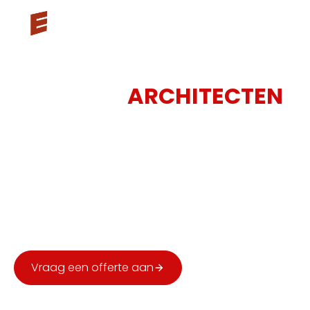
3ES VOOR
ARCHITECTEN
Voor architecten, ontwerpers en aannemers is een
duidelijk beeld van de bestaande situatie
essentieel. 3ES levert nauwkeurige registraties van
gebouwen, interieurs en terreinen, met bruikbare
2D-plannen, 3D- en BIM-modellen in Revit, Archicad,
SketchUp of Vectorworks.
Vraag een offerte aan
Bel ons
Gratis & vrijblijvend
Reactie binnen 48u