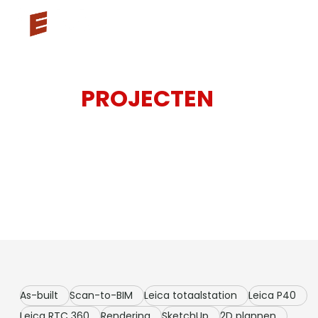
ONZE
PROJECTEN
Ontdek hoe 3ES 3D-laserscanning, drone scanning,
landmeetkunde en Scan-to-BIM inzet voor
projecten in diverse sectoren.
As-built
Scan-to-BIM
Leica totaalstation
Leica P40
Leica RTC 360
Rendering
SketchUp
2D plannen