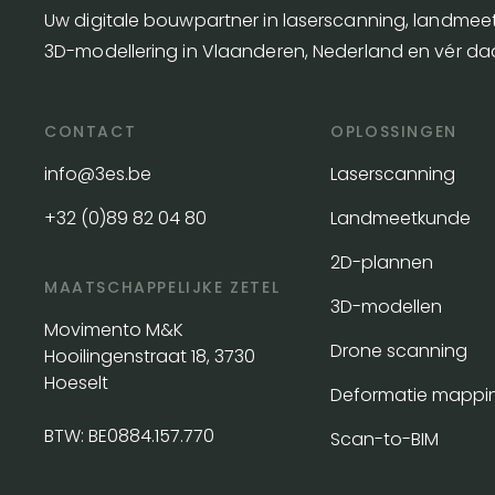
Uw digitale bouwpartner in laserscanning, landme
3D-modellering in Vlaanderen, Nederland en vér da
CONTACT
OPLOSSINGEN
info@3es.be
Laserscanning
+32 (0)89 82 04 80
Landmeetkunde
2D-plannen
MAATSCHAPPELIJKE ZETEL
3D-modellen
Movimento M&K
Drone scanning
Hooilingenstraat 18, 3730
Hoeselt
Deformatie mappi
BTW: BE0884.157.770
Scan-to-BIM