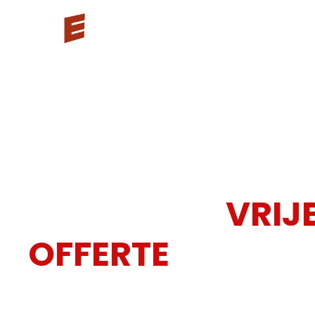
Oplossingen
Voor wie
Projecten
O
HOME
OFFERTE
/
VRAAG EEN
VRIJ
OFFERTE
AAN
Vertel ons wat u nodig heeft en wij bezorgen u een
technisch jargon. Gewoon een duidelijk antwoord 