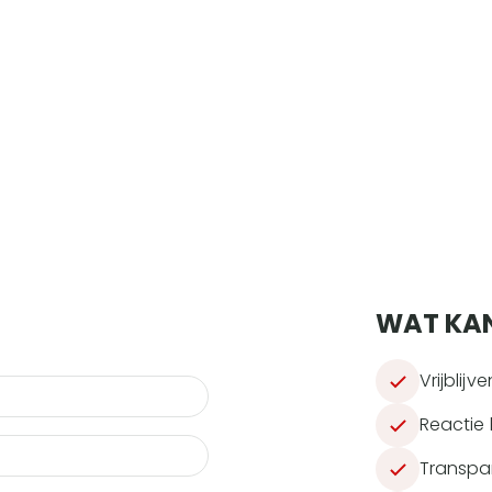
nspreekpunt
WAT KA
Vrijblij
Reactie 
Transpar