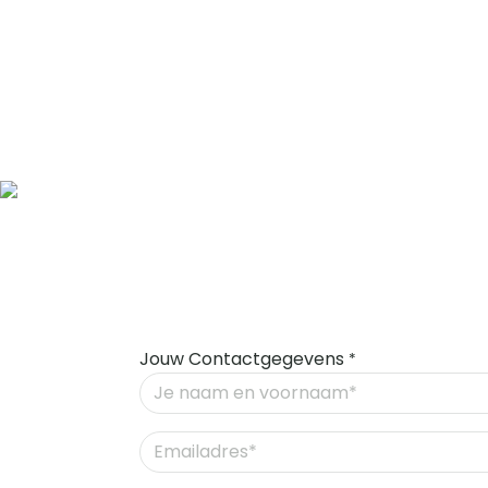
5 kantoren in Vlaanderen
Erkende experten
Eén aa